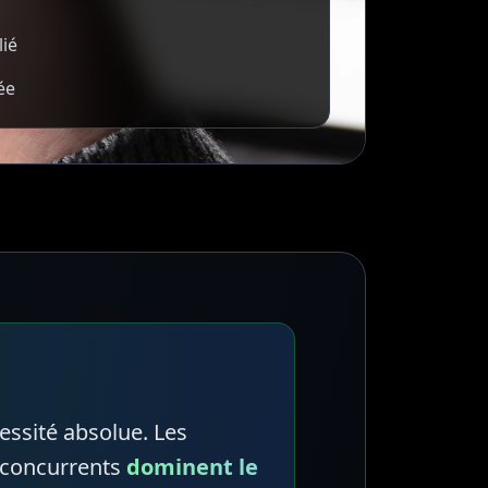
lié
ée
essité absolue. Les
 concurrents
dominent le