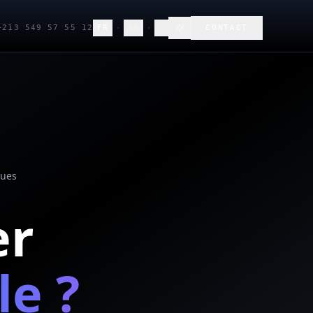
·
·
+213 549 57 55 12
FR
EN
ع
CONTACT
vues
er
le ?