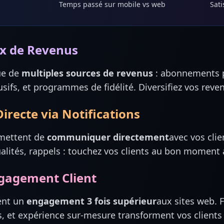
Temps passé sur mobile vs web
Sati
x de Revenus
ue de
multiples sources de revenus
: abonnements p
usifs, et programmes de fidélité. Diversifiez vos reve
recte via Notifications
rmettent de
communiquer directement
avec vos clie
alités, rappels : touchez vos clients au bon moment
Engagement Client
ent un
engagement 3 fois supérieur
aux sites web. 
s, et expérience sur-mesure transforment vos client