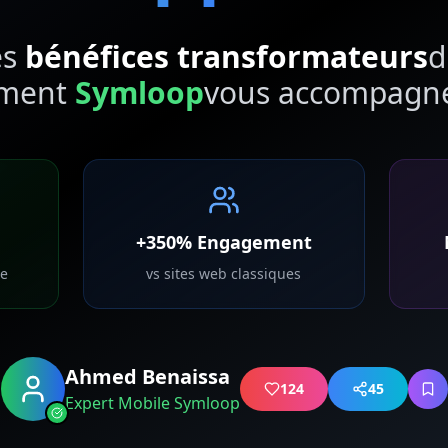
es
bénéfices transformateurs
d
mment
Symloop
vous accompagne 
+350% Engagement
le
vs sites web classiques
Ahmed Benaissa
124
45
Expert Mobile Symloop