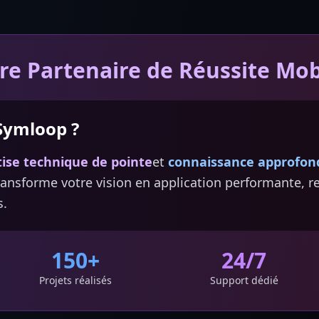
re Partenaire de Réussite Mob
Symloop ?
ise technique de pointe
et
connaissance approfon
ransforme votre vision en application performante, r
s.
150+
24/7
Projets réalisés
Support dédié