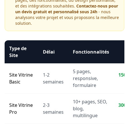
pages, des fonctionnalités, du design personnalisé,
et des intégrations souhaitées.
Contactez-nous pour
un devis gratuit et personnalisé sous 24h
- nous
analysons votre projet et vous proposons la meilleure
solution.
Type de
Délai
Fonctionnalités
P
Site
5 pages,
Site Vitrine
1-2
150,
responsive,
Basic
semaines
formulaire
10+ pages, SEO,
Site Vitrine
2-3
300,
blog,
Pro
semaines
multilingue