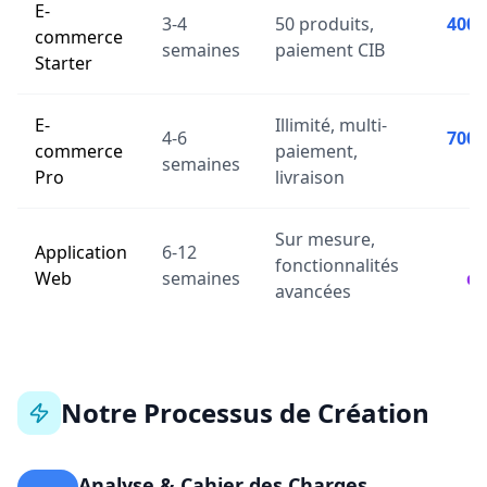
E-
3-4
50 produits,
400,
commerce
semaines
paiement CIB
Starter
E-
Illimité, multi-
4-6
700,
commerce
paiement,
semaines
Pro
livraison
Sur mesure,
Application
6-12
fonctionnalités
Web
semaines
de
avancées
Notre Processus de Création
Analyse & Cahier des Charges