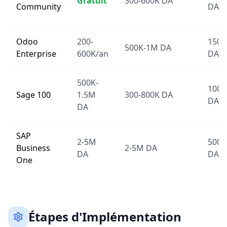
Gratuit
300-600K DA
Community
DA
Odoo
200-
150-
500K-1M DA
Enterprise
600K/an
DA
500K-
100-
Sage 100
1.5M
300-800K DA
DA
DA
SAP
2-5M
500K
Business
2-5M DA
DA
DA
One
Étapes d'Implémentation