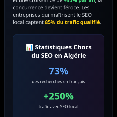
et une croissance de
+35% par an
, la
concurrence devient féroce. Les
entreprises qui maîtrisent le SEO
local captent
85% du trafic qualifié
.
📊 Statistiques Chocs
du SEO en Algérie
73%
des recherches en français
+250%
trafic avec SEO local