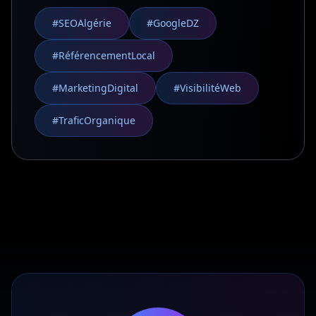
#SEOAlgérie
#GoogleDZ
#RéférencementLocal
#MarketingDigital
#VisibilitéWeb
#TraficOrganique